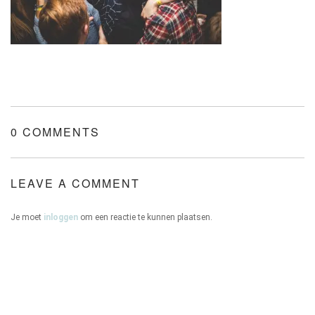
ONZE HUIZEN
0 COMMENTS
CONTACT
LEAVE A COMMENT
Je moet
inloggen
om een reactie te kunnen plaatsen.