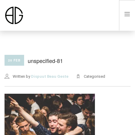
HOME
unspecified-81
20 FEB
OVER
Written by
Dispuut Beau Geste
Categorised
LUSTRUM VIII
LEDEN