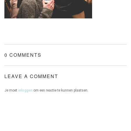
ONZE HUIZEN
0 COMMENTS
CONTACT
LEAVE A COMMENT
Je moet
inloggen
om een reactie te kunnen plaatsen.