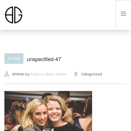
HOME
unspecified-47
20 FEB
OVER
Written by
Dispuut Beau Geste
Categorised
LUSTRUM VIII
LEDEN