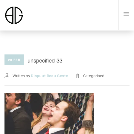
HOME
unspecified-33
20 FEB
OVER
Written by
Dispuut Beau Geste
Categorised
LUSTRUM VIII
LEDEN