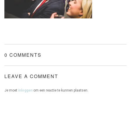
ONZE HUIZEN
0 COMMENTS
CONTACT
LEAVE A COMMENT
Je moet
inloggen
om een reactie te kunnen plaatsen.