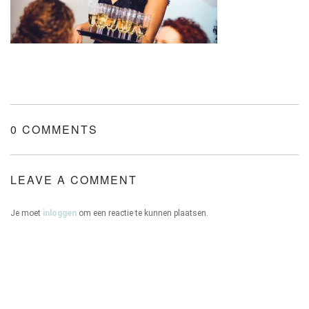
ONZE HUIZEN
0 COMMENTS
CONTACT
LEAVE A COMMENT
Je moet
inloggen
om een reactie te kunnen plaatsen.