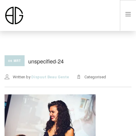
HOME
unspecified-24
06 MRT
OVER
Written by
Dispuut Beau Geste
Categorised
LUSTRUM VIII
LEDEN