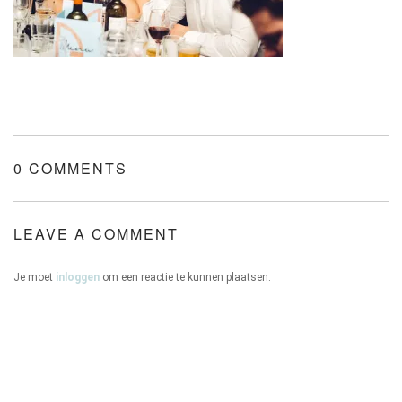
ONZE HUIZEN
0 COMMENTS
CONTACT
LEAVE A COMMENT
Je moet
inloggen
om een reactie te kunnen plaatsen.