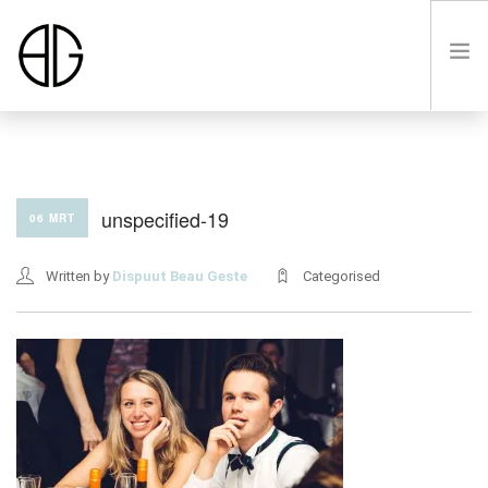
HOME
unspecified-19
06 MRT
OVER
Written by
Dispuut Beau Geste
Categorised
LUSTRUM VIII
LEDEN