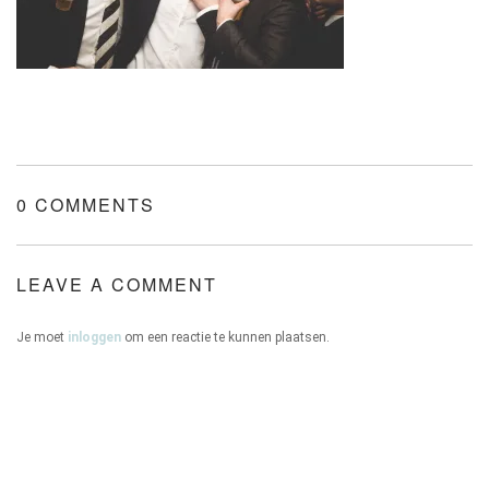
ONZE HUIZEN
0 COMMENTS
CONTACT
LEAVE A COMMENT
Je moet
inloggen
om een reactie te kunnen plaatsen.