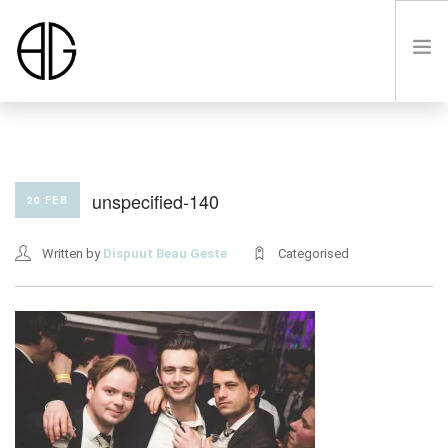
HOME
unspecified-140
20 FEB
OVER
Written by
Dispuut Beau Geste
Categorised
LUSTRUM VIII
LEDEN