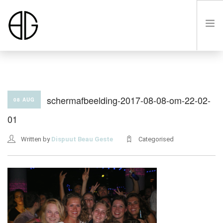
HOME
schermafbeelding-2017-08-08-om-22-02-
08 AUG
01
OVER
Written by
Dispuut Beau Geste
Categorised
LUSTRUM VIII
LEDEN