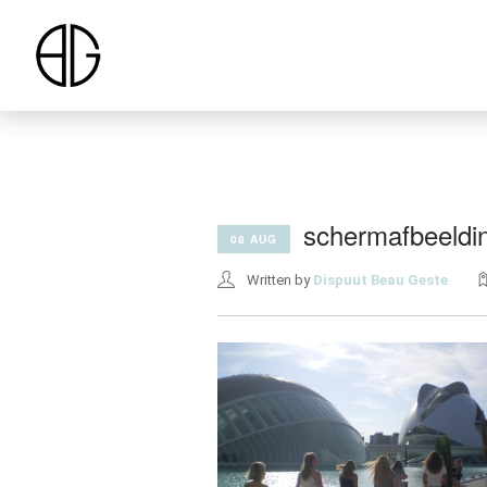
schermafbeeldi
08 AUG
Written by
Dispuut Beau Geste