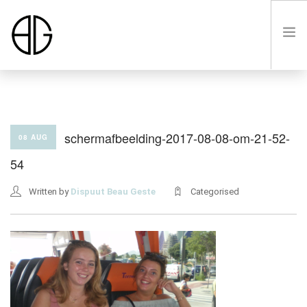
HOME
schermafbeelding-2017-08-08-om-21-52-
08 AUG
54
OVER
Written by
Dispuut Beau Geste
Categorised
LUSTRUM VIII
LEDEN