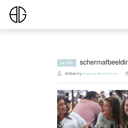
schermafbeeldi
08 AUG
Written by
Dispuut Beau Geste