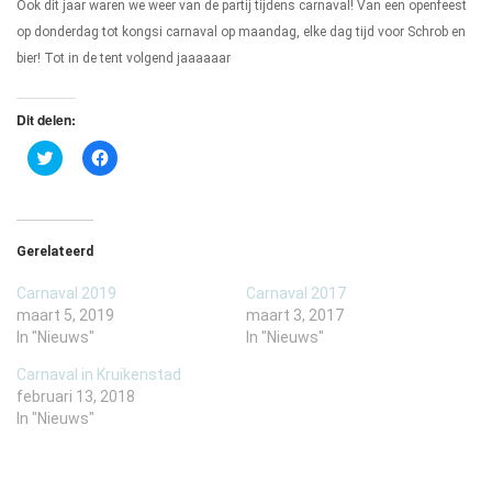
Ook dit jaar waren we weer van de partij tijdens carnaval! Van een openfeest
op donderdag tot kongsi carnaval op maandag, elke dag tijd voor Schrob en
bier! Tot in de tent volgend jaaaaaar
Dit delen:
Klik
Klik
om
om
te
te
delen
delen
met
op
Twitter
Facebook
(Wordt
(Wordt
Gerelateerd
in
in
een
een
nieuw
nieuw
Carnaval 2019
Carnaval 2017
venster
venster
geopend)
geopend)
maart 5, 2019
maart 3, 2017
In "Nieuws"
In "Nieuws"
Carnaval in Kruikenstad
februari 13, 2018
In "Nieuws"