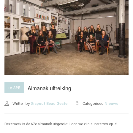
ONZE HUIZEN
CONTACT
Almanak uitreiking
19 APR
Written by
Dispuut Beau Geste
Categorised
Nieuws
Deze week is de 67e almanak uitgereikt. Loon we zijn super trots op je!