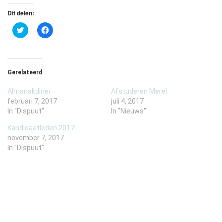
Dit delen:
Klik
Klik
om
om
te
te
delen
delen
met
op
Twitter
Facebook
(Wordt
(Wordt
Gerelateerd
in
in
een
een
nieuw
nieuw
Almanakdiner
Afstuderen Merel
venster
venster
geopend)
geopend)
februari 7, 2017
juli 4, 2017
In "Dispuut"
In "Nieuws"
Kandidaatleden 2017!
november 7, 2017
In "Dispuut"