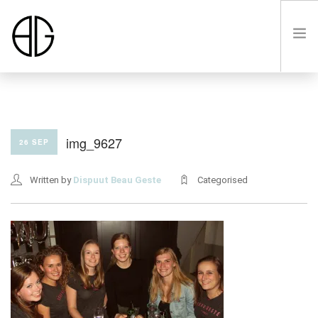
HOME
img_9627
26 SEP
OVER
Written by
Dispuut Beau Geste
Categorised
LUSTRUM VIII
LEDEN