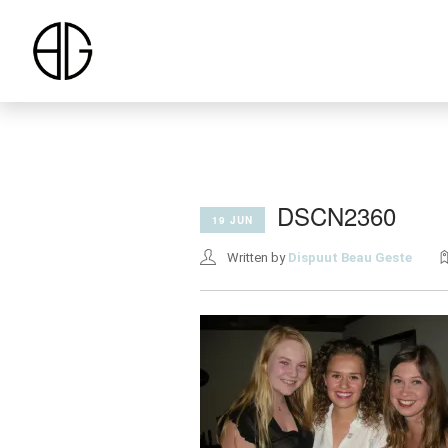
DSCN2360
19 JUN
Written by
Dispuut Beau Geste