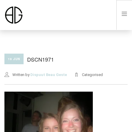
HOME
DSCN1971
19 JUN
OVER
Written by
Dispuut Beau Geste
Categorised
LUSTRUM VIII
LEDEN