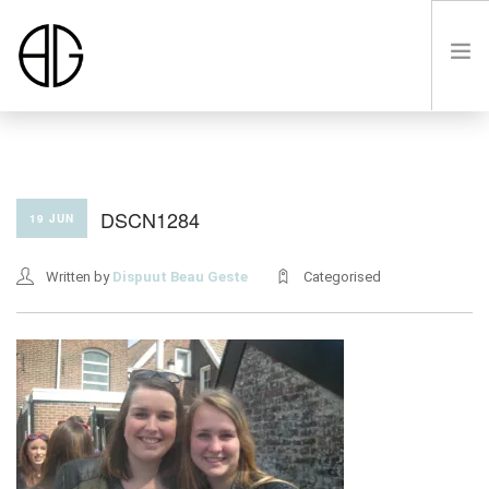
HOME
DSCN1284
19 JUN
OVER
Written by
Dispuut Beau Geste
Categorised
LUSTRUM VIII
LEDEN