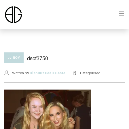
HOME
dscf3750
02 NOV
OVER
Written by
Dispuut Beau Geste
Categorised
LUSTRUM VIII
LEDEN