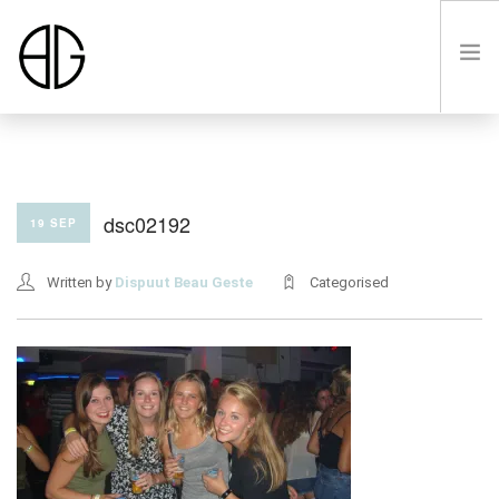
HOME
dsc02192
19 SEP
OVER
Written by
Dispuut Beau Geste
Categorised
LUSTRUM VIII
LEDEN