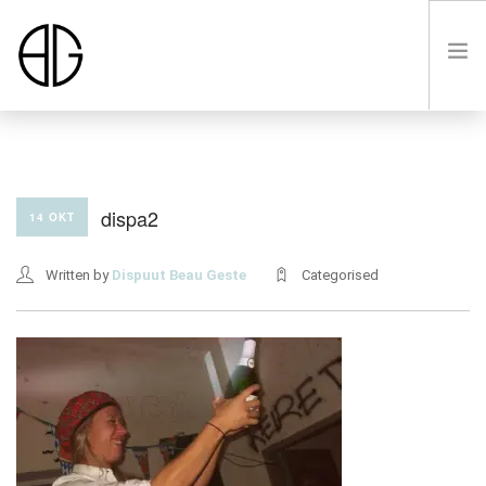
HOME
dispa2
14 OKT
OVER
Written by
Dispuut Beau Geste
Categorised
LUSTRUM VIII
LEDEN