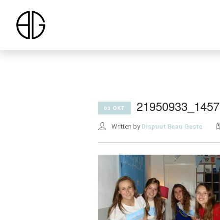
21950933_1457
03 OKT
Written by
Dispuut Beau Geste