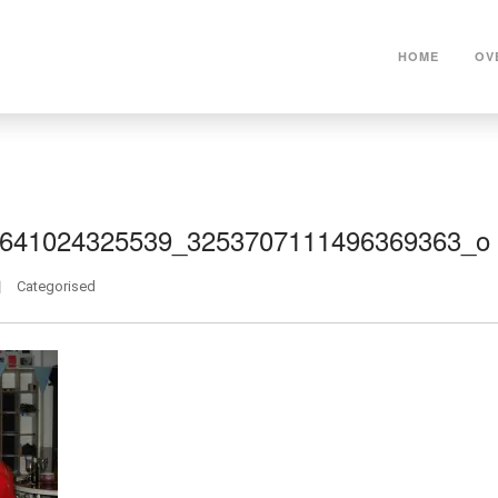
HOME
OV
641024325539_3253707111496369363_o
Categorised